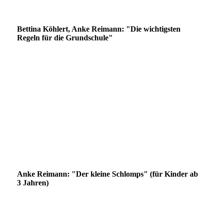
Frontispiz
Bettina Köhlert, Anke Reimann: "Die wichtigsten
Regeln für die Grundschule"
Cover Regeln - illustriert für die Grundschule
Rückentext Regeln Grundschule
Friedensland-Streitland-Karte
Regel-Kategorie Gelb
Kopiervorlage Beispielbild
Kopiervorlage Beispielbild
Anke Reimann: "Der kleine Schlomps" (für Kinder ab
3 Jahren)
Schlomps Cover