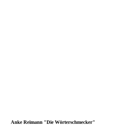
Anke Reimann "Die Wörterschmecker"
Buchcover vorne Wörterschmecker klein