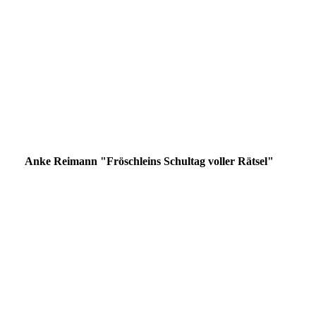
Cover Wörterladen Rückseite klein
illu wörterschmecker 01 Laden und Mut klein
illu wörterschmecker 02 Liebe und Gold klein
illu wörterschmecker 03 Nebel und Po klein
illu wörterschmecker 04 Witz und Lied klein
Anke Reimann "Fröschleins Schultag voller Rätsel"
Cover "Fröschleins Schultag"
Heft-Rückseite
Beispielseite
Beispielseite
Beispielseite