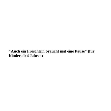
Schlomps Rückentext
Schlomps S. 1
Schlomps S. 2 - 3
Schlomps S. 4 - 5
Schlomps S. 6 - 7
"Auch ein Fröschlein braucht mal eine Pause" (für
Kinder ab 4 Jahren)
Fröschlein Cover
Fröschlein Rückentext
Fröschlein S. 1 - 3
Fröschlein Beispielseite
Fröschlein Beispielseite