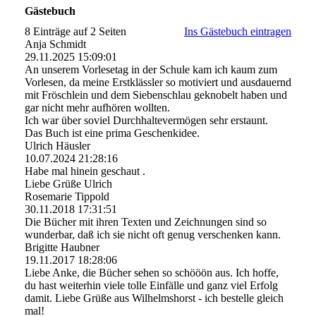
Gästebuch
8 Einträge auf 2 Seiten
Ins Gästebuch eintragen
Anja Schmidt
29.11.2025
15:09:01
An unserem Vorlesetag in der Schule kam ich kaum zum
Vorlesen, da meine Erstklässler so motiviert und ausdauernd
mit Fröschlein und dem Siebenschlau geknobelt haben und
gar nicht mehr aufhören wollten.
Ich war über soviel Durchhaltevermögen sehr erstaunt.
Das Buch ist eine prima Geschenkidee.
Ulrich Häusler
10.07.2024
21:28:16
Habe mal hinein geschaut .
Liebe Grüße Ulrich
Rosemarie Tippold
30.11.2018
17:31:51
Die Bücher mit ihren Texten und Zeichnungen sind so
wunderbar, daß ich sie nicht oft genug verschenken kann.
Brigitte Haubner
19.11.2017
18:28:06
Liebe Anke, die Bücher sehen so schööön aus. Ich hoffe,
du hast weiterhin viele tolle Einfälle und ganz viel Erfolg
damit. Liebe Grüße aus Wilhelmshorst - ich bestelle gleich
mal!